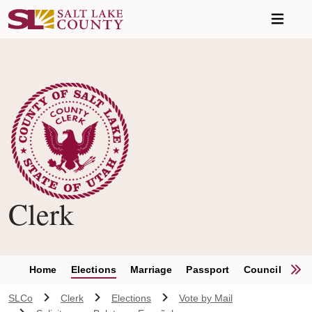
Skip to main content
Clerk
S
Home
Elections
Marriage
Passport
Council Clerk
SLCo
Clerk
Elections
Vote by Mail